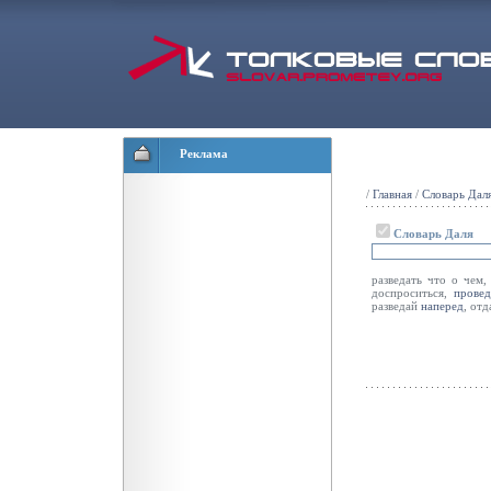
Реклама
/
Главная
/
Словарь Дал
Словарь Даля
разведать что о чем, 
доспроситься,
провед
разведай
наперед
, отд