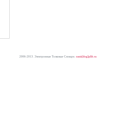
2006-2013. Электронные Толковые Cловари.
oasis[dog]plib.ru