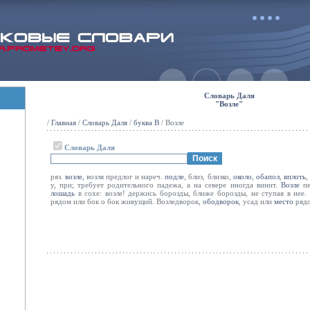
Словарь Даля
"Возле"
/
Главная
/
Словарь Даля
/
буква В
/ Возле
Словарь Даля
ряз.
возле
, возля предлог и нареч.
подле
, близ, близко,
около
,
обапол
,
вплоть
,
у, при; требует родительного падежа, а на севере иногда винит.
Возле
пе
лошадь
в сохе: возле! держись борозды, ближе борозды, не ступая в нее.
рядом или бок о бок живущий. Возледворок,
ободворок
, усад или
место
рядо