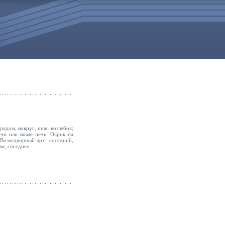
 рядом,
вокруг
, ниж. возлебок;
чи или
возле
печь. Окрик на
 Возледворный арх. соседний,
м, соседнее.