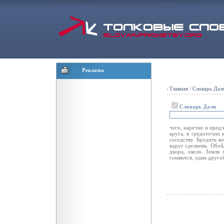
Реклама
/
Главная
/
Словарь Дал
Словарь Даля
чего, наречие и предл
круга, в средоточии к
соседству. Бродить во
вдруг сделаешь. Обой
двора, около. Земля
гоняются, одна другой