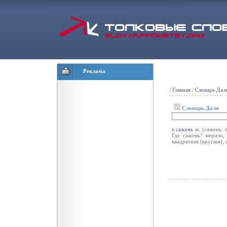
Реклама
/
Главная
/
Словарь Дал
Словарь Даля
в
сажень
ж. (сяжень.
Где сажень? мерило
квадратная (круглая), 