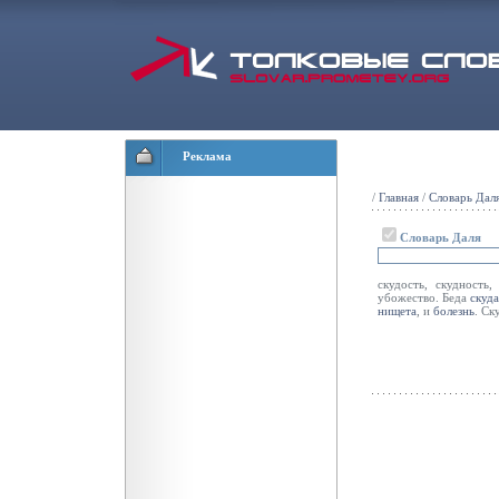
Реклама
/
Главная
/
Словарь Дал
Словарь Даля
скудость, скудность
убожество. Беда
скуд
нищета
, и
болезнь
. Ск