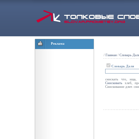
Реклама
/
Главная
/
Словарь Дал
Словарь Даля
снискать что, ища
Снискивать
хлеб, про
Снискивание длит. снис