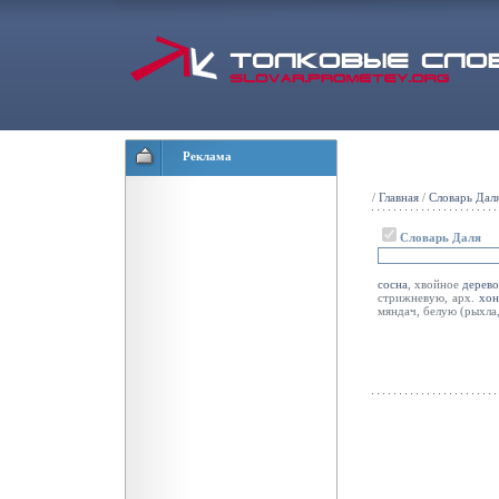
Реклама
/
Главная
/
Словарь Дал
Словарь Даля
сосна
, хвойное
дерев
стрижневую, арх.
хон
мяндач, белую (рыхла,