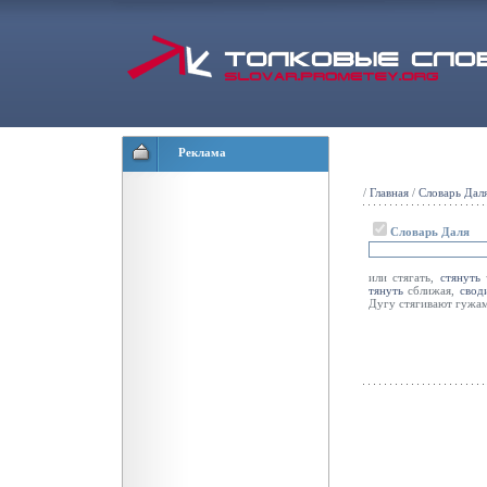
Реклама
/
Главная
/
Словарь Дал
Словарь Даля
или стягать,
стянуть
ч
тянуть
сближая,
свод
Дугу стягивают гужа