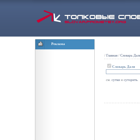
Реклама
/
Главная
/
Словарь Дал
Словарь Даля
см.
сутки
и
суторить
.