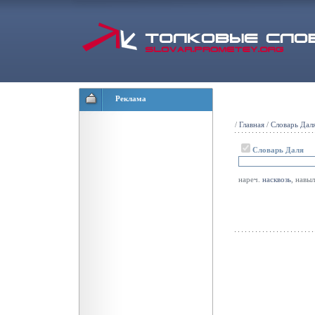
Реклама
/
Главная
/
Словарь Дал
Словарь Даля
нареч.
насквозь
, навы