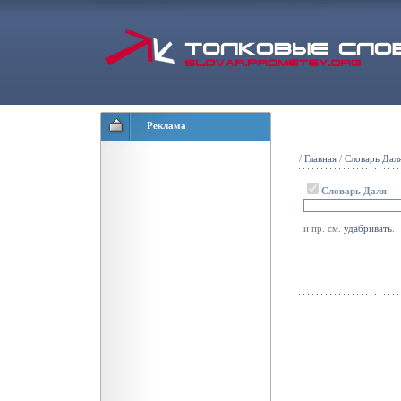
Реклама
/
Главная
/
Словарь Дал
Словарь Даля
и пр. см.
удабривать
.