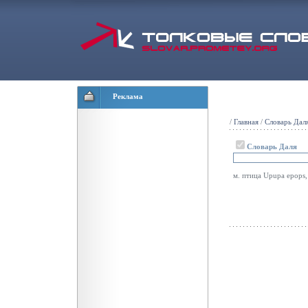
Реклама
/
Главная
/
Словарь Дал
Словарь Даля
м. птица Upupa epops,