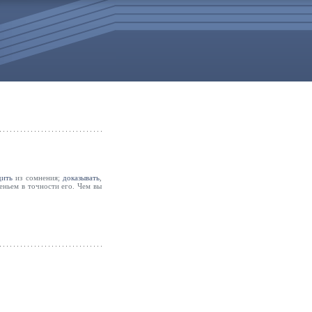
дить
из сомнения;
доказывать
,
еньем в точности его. Чем вы