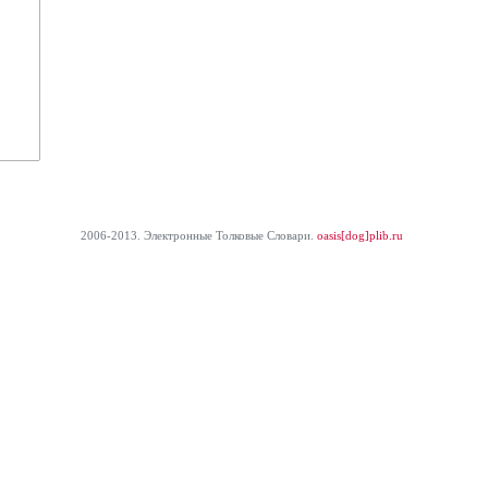
2006-2013. Электронные Толковые Cловари.
oasis[dog]plib.ru