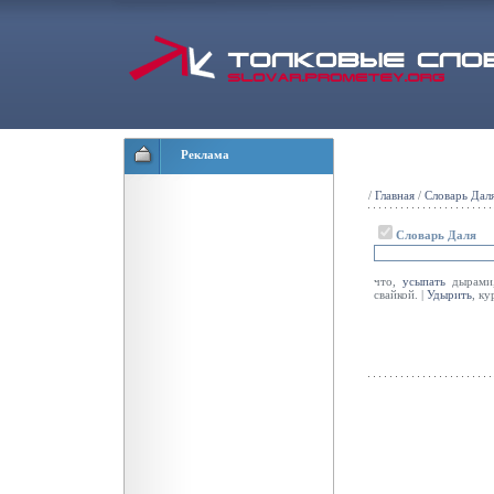
Реклама
/
Главная
/
Словарь Дал
Словарь Даля
что,
усыпать
дырам
свайкой. |
Удырить
, ку