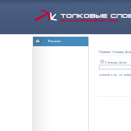
Реклама
/
Главная
/
Словарь Дал
Словарь Даля
уемный и пр. см.
уним