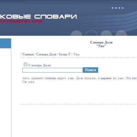
Словарь Даля
"Уже"
/
Главная
/
Словарь Даля
/
буква У
/ Уже
Словарь Даля
чего, сравнит.
степень
нареч. узко. Дела похуже, и
карман
по уже. Эта
тес
См. ужа.