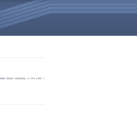
ьма
шире вершка, а эта уже. |