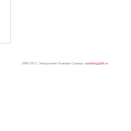
2006-2013. Электронные Толковые Cловари.
oasis[dog]plib.ru