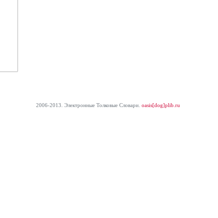
2006-2013. Электронные Толковые Cловари.
oasis[dog]plib.ru