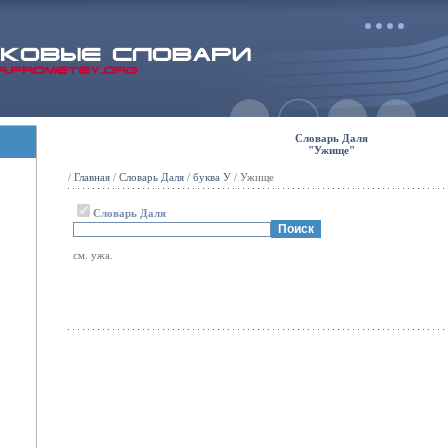
Словарь Даля
"Ужище"
/
Главная
/
Словарь Даля
/
буква У
/ Ужище
Словарь Даля
см. ужа.