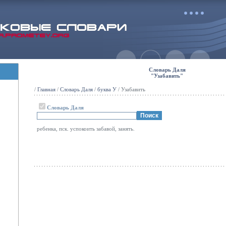
Словарь Даля
"Узабавить"
/
Главная
/
Словарь Даля
/
буква У
/ Узабавить
Словарь Даля
ребенка, пск. успокоить забавой, занять.