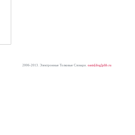
2006-2013. Электронные Толковые Cловари.
oasis[dog]plib.ru