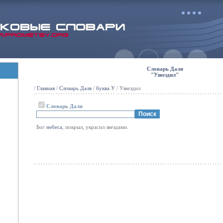
Словарь Даля
"Узвездил"
/
Главная
/
Словарь Даля
/
буква У
/ Узвездил
Словарь Даля
Бог
небеса
, покрыл, украсил звездами.