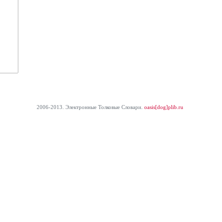
2006-2013. Электронные Толковые Cловари.
oasis[dog]plib.ru