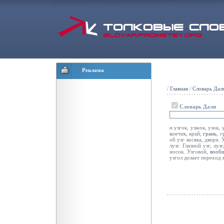
Реклама
/
Главная
/
Словарь Дал
Словарь Даля
и узгок, узжок, узок, 
кончик, край;
грань
, 
об узг косяка, двери.
лузг. Глазной узг, луз
носок. Узговой,
вооб
узгол делает переход к 