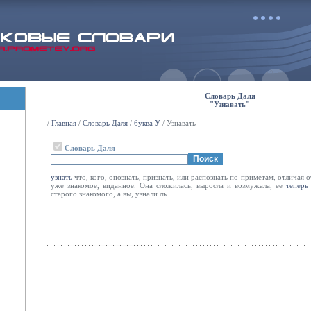
Словарь Даля
"Узнавать"
/
Главная
/
Словарь Даля
/
буква У
/ Узнавать
Словарь Даля
узнать
что, кого, опознать, признать, или распознать по приметам, отличая 
уже знакомое, виданное. Она сложилась, выросла и возмужала, ее
теперь
старого знакомого, а вы, узнали ль