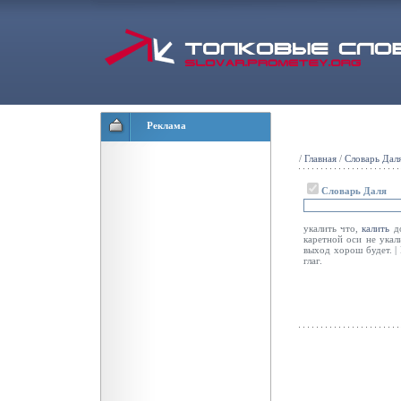
Реклама
/
Главная
/
Словарь Дал
Словарь Даля
укалить что,
калить
до
каретной оси не укали
выход хорош будет. 
глаг.