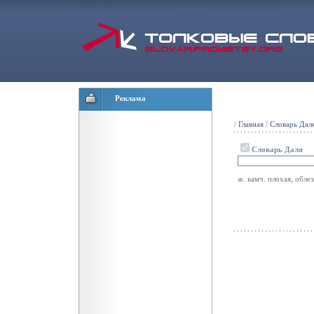
Реклама
/
Главная
/
Словарь Дал
Словарь Даля
ж. камч. плохая, обле