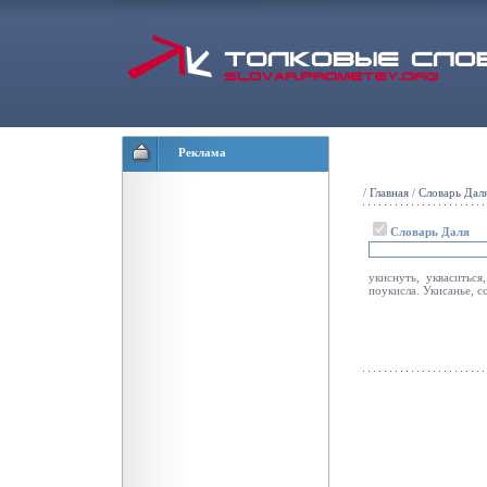
Реклама
/
Главная
/
Словарь Дал
Словарь Даля
укиснуть, укваситься
поукисла. Укисанье, со