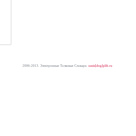
2006-2013. Электронные Толковые Cловари.
oasis[dog]plib.ru