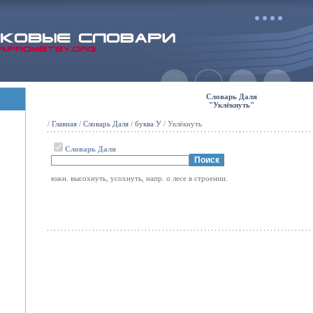
Словарь Даля
"Уклёкнуть"
/
Главная
/
Словарь Даля
/
буква У
/ Уклёкнуть
Словарь Даля
южн. высохнуть, усохнуть, напр. о лесе в строении.