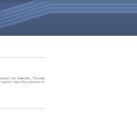
торону или
покосить
. Уклоняя
ю дорогу надо бы уклонить от