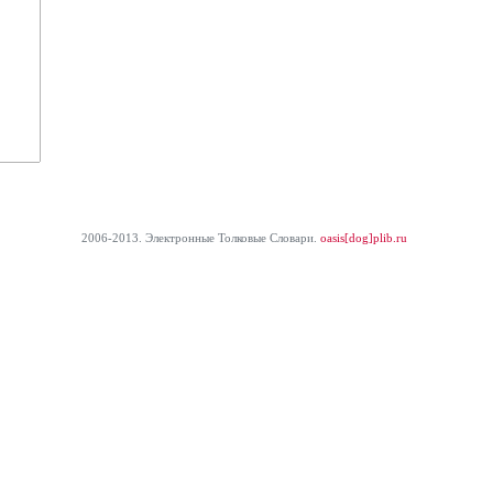
2006-2013. Электронные Толковые Cловари.
oasis[dog]plib.ru