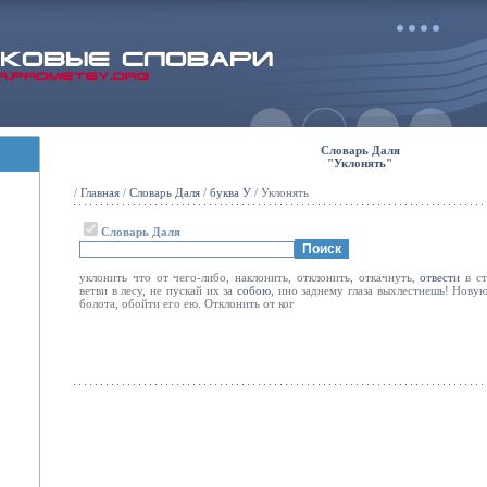
Словарь Даля
"Уклонять"
/
Главная
/
Словарь Даля
/
буква У
/ Уклонять
Словарь Даля
уклонить что от чего-либо, наклонить, отклонить, откачнуть,
отвести
в с
ветви в лесу, не пускай их за
собою
, ино заднему глаза выхлестнешь! Нову
болота, обойти его ею. Отклонить от ког