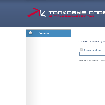
Реклама
/
Главная
/
Словарь Дал
Словарь Даля
дорогу, уторить, уката