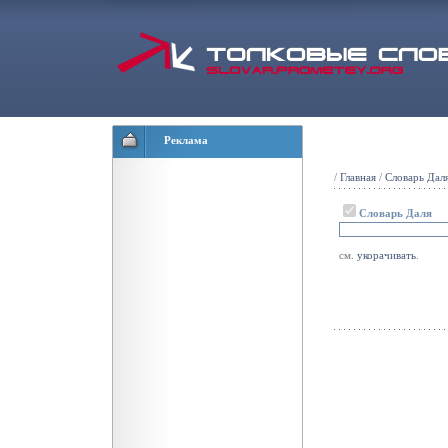
Реклама
/
Главная
/
Словарь Дал
Словарь Даля
см.
укорачивать
.