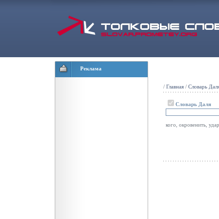
Реклама
/
Главная
/
Словарь Дал
Словарь Даля
кого, окровенить, уда