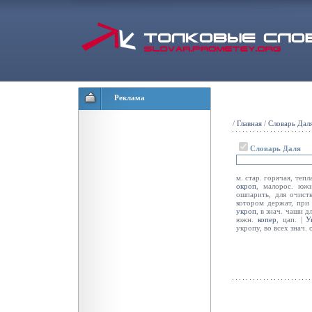
Реклама
/
Главная
/
Словарь Дал
Словарь Даля
м. стар. горячая, теп
окроп
, малорос. южн
ошпарить, для очист
котором держат, при
укроп
, в знач. чаши д
южн.
копер
, цап. |
У
укропу, во всех знач.