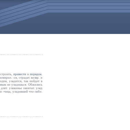
 устроить,
привести
в
порядок
.
омирил. -ся, страдат. возвр. и
оден, уладится, так пойдет в
ливым не уладишься. Обжились
длит. улаженье окончат. улад
к и -чица, уладивший что-либо.