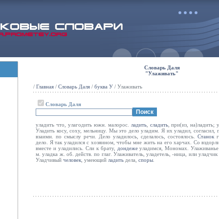
Словарь Даля
"Улаживать"
/
Главная
/
Словарь Даля
/
буква У
/ Улаживать
Словарь Даля
уладить что, улагодить южн. малорос.
ладить
,
сладить
, при(из, на)ладить;
Уладить косу, соху, мельницу. Мы это дело уладим. Я их уладил, согласил, п
взаимн. по смыслу речи. Дело уладилось, сделалось, состоялось.
Станок
г
дело. Я так уладился с хозяином, чтобы мне жить на его харчах. Со вздор
вместе и уладились. Сли к брату,
дондеже
уладимся, Мономах. Улаживанье 
м. уладка ж. об. действ. по глаг. Улаживатель, уладетель, -ница, или уладчи
Уладчивый
человек
, умеющий
ладить
дела,
споры
.