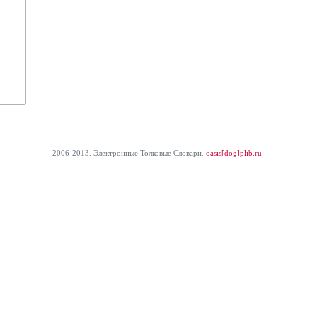
2006-2013. Электронные Толковые Cловари.
oasis[dog]plib.ru