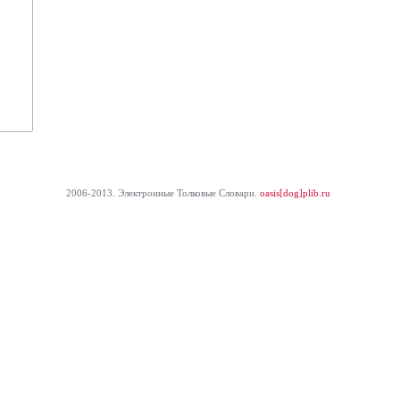
2006-2013. Электронные Толковые Cловари.
oasis[dog]plib.ru