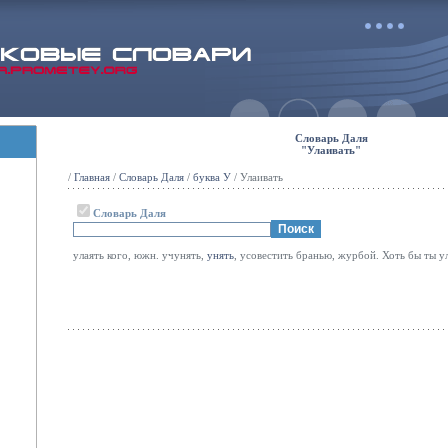
Словарь Даля
"Улаивать"
/
Главная
/
Словарь Даля
/
буква У
/ Улаивать
Словарь Даля
улаять кого, южн. учунять,
унять
, усовестить бранью, журбой. Хоть бы ты у