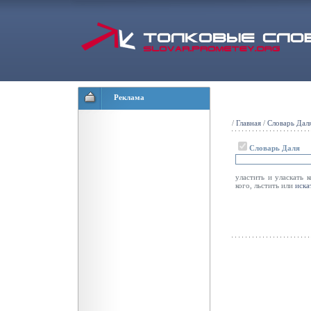
Реклама
/
Главная
/
Словарь Дал
Словарь Даля
уластить и уласкать 
кого, льстить или
иска