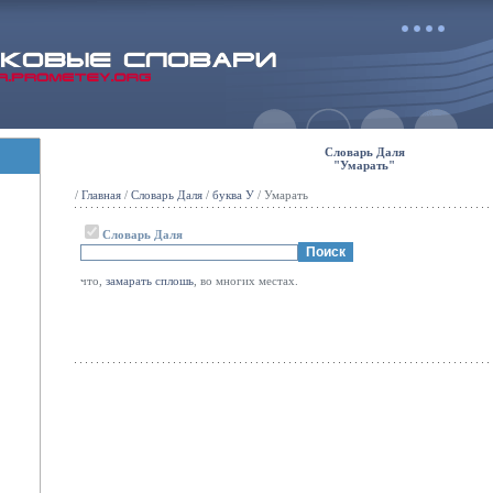
Словарь Даля
"Умарать"
/
Главная
/
Словарь Даля
/
буква У
/ Умарать
Словарь Даля
что,
замарать
сплошь
, во многих местах.