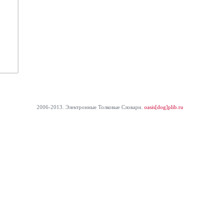
2006-2013. Электронные Толковые Cловари.
oasis[dog]plib.ru