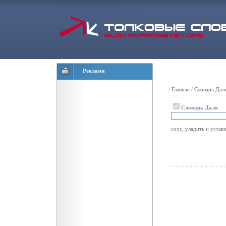
Реклама
/
Главная
/
Словарь Дал
Словарь Даля
соху, уладить и устав