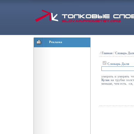
Реклама
/
Главная
/
Словарь Дал
Словарь Даля
умерить и умерять чт
Кулак
на трубке холст
меньше, чем есть. -ся,