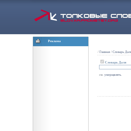
Реклама
/
Главная
/
Словарь Дал
Словарь Даля
см.
умерщвлять
.