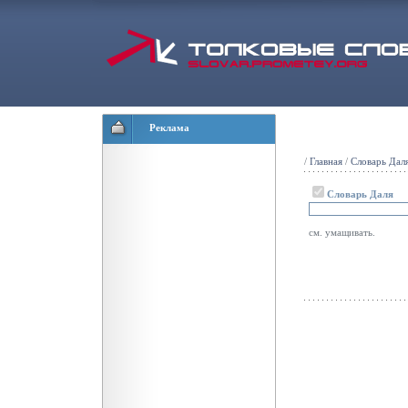
Реклама
/
Главная
/
Словарь Дал
Словарь Даля
см. умащивать.