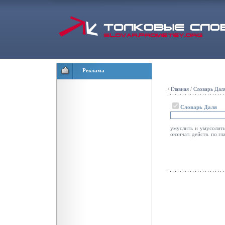
Реклама
/
Главная
/
Словарь Дал
Словарь Даля
умуслить и умусолить 
окончат. действ. по гла