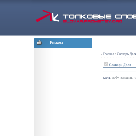
Реклама
/
Главная
/
Словарь Дал
Словарь Даля
клеть
, избу, замшить,