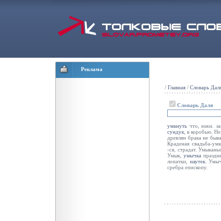
Реклама
/
Главная
/
Словарь Дал
Словарь Даля
умкнуть
что, южн. за
сундук
, в коробью. Не
древлян брака не быв
Краденая свадьба-ум
-ся, страдат. Умыкан
Умык,
умычка
праздн
лопатки,
наутек
. Умы
сребра епископу.