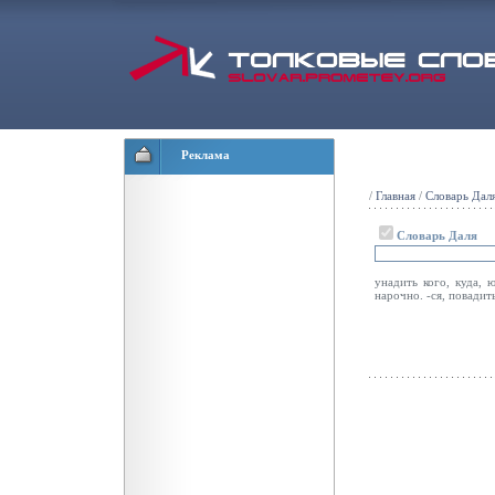
Реклама
/
Главная
/
Словарь Дал
Словарь Даля
унадить кого, куда, 
нарочно. -ся, повадит