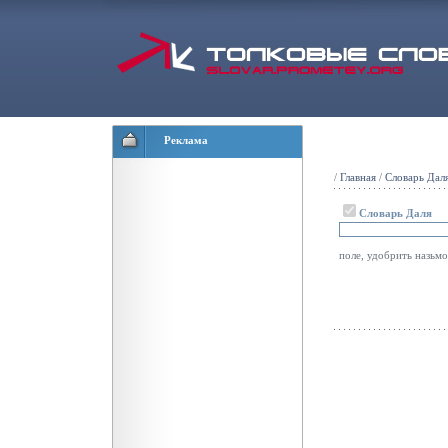
Реклама
/
Главная
/
Словарь Дал
Словарь Даля
поле, удобрить назьмо