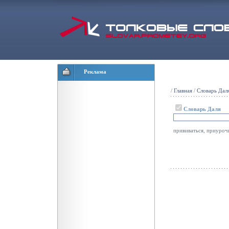
Реклама
/
Главная
/
Словарь Дал
Словарь Даля
прививаться, приуроч