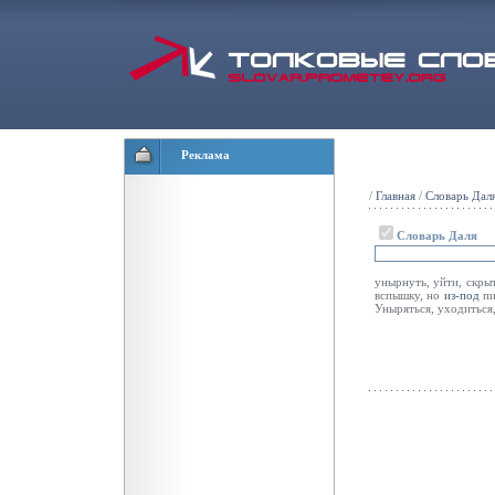
Реклама
/
Главная
/
Словарь Дал
Словарь Даля
унырнуть, уйти, скры
вспышку, но
из-под
пи
Уныряться, уходиться