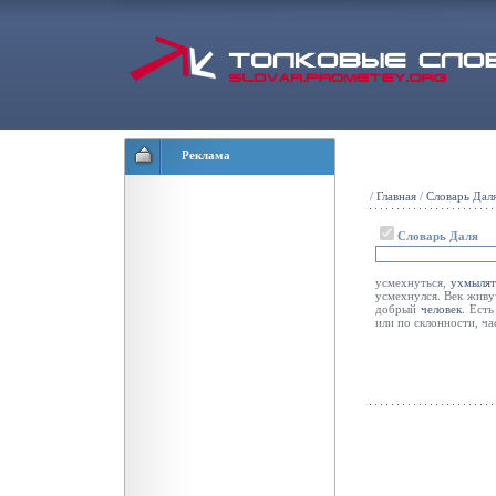
Реклама
/
Главная
/
Словарь Дал
Словарь Даля
усмехнуться,
ухмылят
усмехнулся. Век живуч
добрый
человек
. Ест
или по склонности, ч