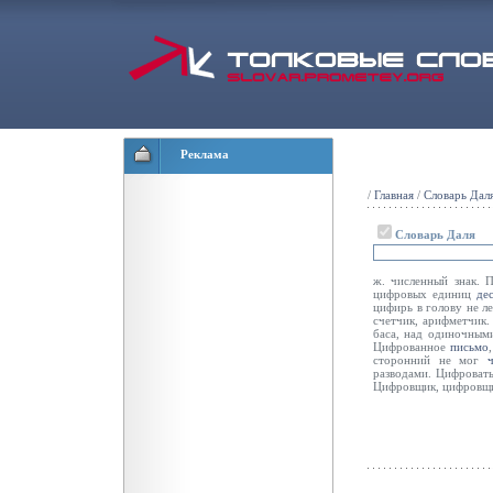
Реклама
/
Главная
/
Словарь Дал
Словарь Даля
ж. численный знак.
цифровых единиц
де
цифирь в голову не л
счетчик, арифметчик.
баса, над одиночными
Цифрованное
письмо
сторонний не мог
разводами. Цифроват
Цифровщик, цифровщиц