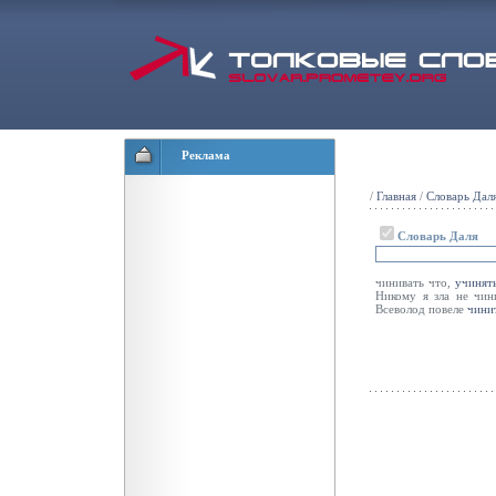
Реклама
/
Главная
/
Словарь Дал
Словарь Даля
чинивать что,
учинят
Никому я зла не чин
Всеволод повеле
чини