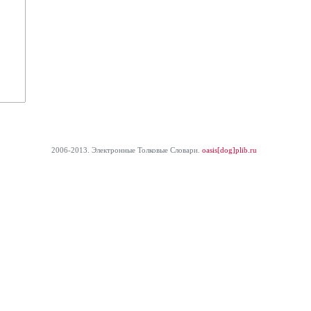
2006-2013. Электронные Толковые Cловари.
oasis[dog]plib.ru