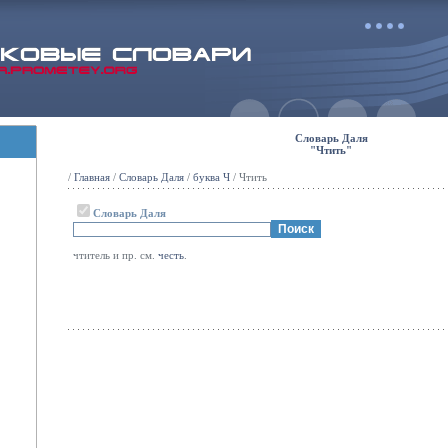
Словарь Даля
"Чтить"
/
Главная
/
Словарь Даля
/
буква Ч
/ Чтить
Словарь Даля
чтитель и пр. см.
честь
.