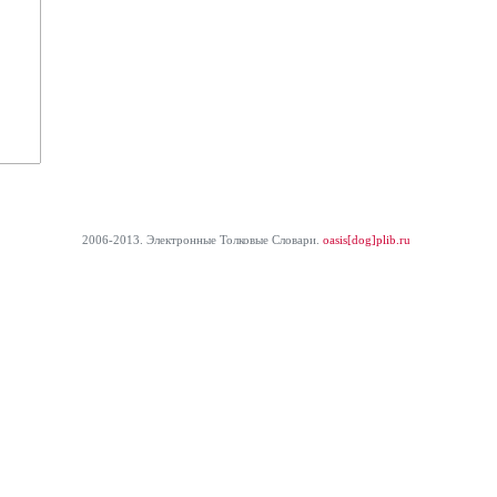
2006-2013. Электронные Толковые Cловари.
oasis[dog]plib.ru