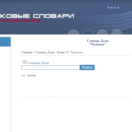
Словарь Даля
"Чумичка"
/
Главная
/
Словарь Даля
/
буква Ч
/ Чумичка
Словарь Даля
см.
чуман
.